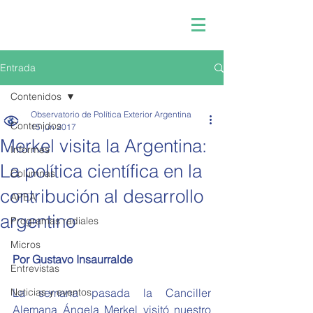
Entrada
Contenidos
Observatorio de Política Exterior Argentina
Contenidos
15 jun 2017
Merkel visita la Argentina:
Informes
La política científica en la
Columnas
contribución al desarrollo
APEA
argentino
Programas radiales
Micros
Por Gustavo Insaurralde
Entrevistas
Noticias y eventos
La semana pasada la Canciller 
Alemana Ángela Merkel visitó nuestro 