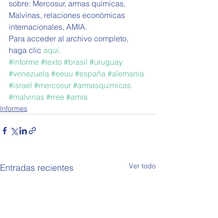
sobre: Mercosur, armas químicas, 
Malvinas, relaciones económicas 
internacionales, AMIA.
Para acceder al archivo completo, 
haga clic 
aquí.
#informe
#texto
#brasil
#uruguay
#venezuela
#eeuu
#españa
#alemania
#israel
#mercosur
#armasquimicas
#malvinas
#rree
#amia
Informes
Ver todo
Entradas recientes