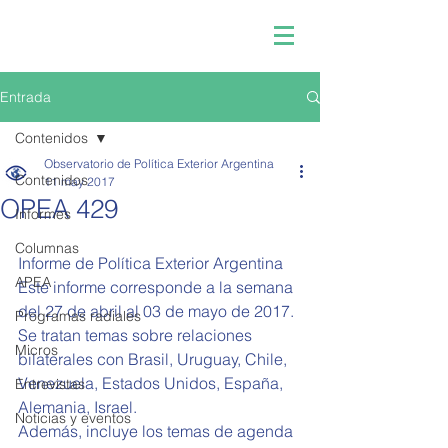
Entrada
Contenidos
Observatorio de Política Exterior Argentina
Contenidos
11 may 2017
OPEA 429
Informes
Columnas
Informe de Política Exterior Argentina 
APEA
Este informe corresponde a la semana 
del 27 de abril al 03 de mayo de 2017.
Programas radiales
Se tratan temas sobre relaciones 
Micros
bilaterales con Brasil, Uruguay, Chile, 
Venezuela, Estados Unidos, España, 
Entrevistas
Alemania, Israel.
Noticias y eventos
Además, incluye los temas de agenda 