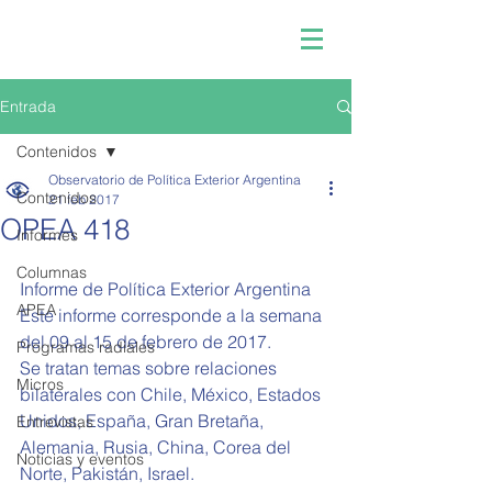
Entrada
Contenidos
Observatorio de Política Exterior Argentina
Contenidos
21 feb 2017
OPEA 418
Informes
Columnas
Informe de Política Exterior Argentina
APEA
Este informe corresponde a la semana 
del 09 al 15 de febrero de 2017.
Programas radiales
Se tratan temas sobre relaciones 
Micros
bilaterales con Chile, México, Estados 
Unidos, España, Gran Bretaña, 
Entrevistas
Alemania, Rusia, China, Corea del 
Noticias y eventos
Norte, Pakistán, Israel.