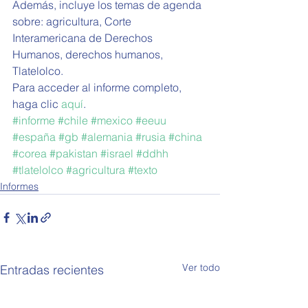
Además, incluye los temas de agenda 
sobre: agricultura, Corte 
Interamericana de Derechos 
Humanos, derechos humanos, 
Tlatelolco.
Para acceder al informe completo, 
haga clic 
aquí
. 
#informe
#chile
#mexico
#eeuu
#españa
#gb
#alemania
#rusia
#china
#corea
#pakistan
#israel
#ddhh
#tlatelolco
#agricultura
#texto
Informes
Ver todo
Entradas recientes