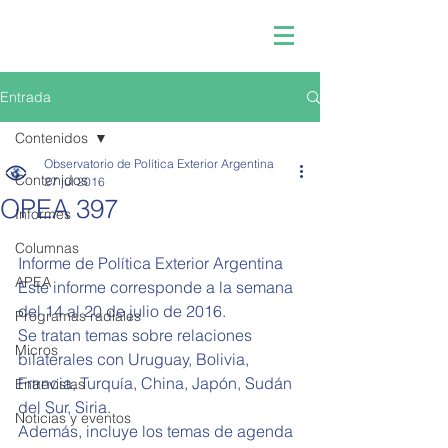
Entrada
Contenidos
Observatorio de Política Exterior Argentina
Contenidos
27 jul 2016
OPEA 397
Informes
Columnas
Informe de Política Exterior Argentina 
APEA
Este informe corresponde a la semana 
del 14 al 20 de julio de 2016.
Programas radiales
Se tratan temas sobre relaciones 
Micros
bilaterales con Uruguay, Bolivia, 
Francia, Turquía, China, Japón, Sudán 
Entrevistas
del Sur, Siria.
Noticias y eventos
Además, incluye los temas de agenda 