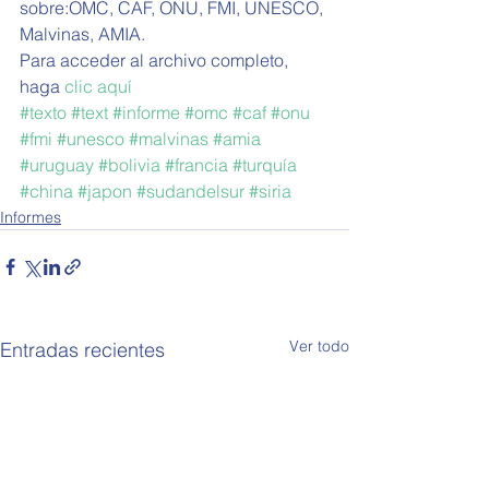
sobre:OMC, CAF, ONU, FMI, UNESCO, 
Malvinas, AMIA.
Para acceder al archivo completo, 
haga 
clic aquí
#texto
#text
#informe
#omc
#caf
#onu
#fmi
#unesco
#malvinas
#amia
#uruguay
#bolivia
#francia
#turquía
#china
#japon
#sudandelsur
#siria
Informes
Ver todo
Entradas recientes