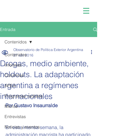
Entrada
Contenidos
Observatorio de Política Exterior Argentina
Contenidos
27 abr 2016
Drogas, medio ambiente,
Informes
holdouts. La adaptación
Columnas
argentina a regímenes
APEA
internacionales
Programas radiales
Por Gustavo Insaurralde
Micros
Entrevistas
Noticias y eventos
En esta intensa semana, la 
administración macrista ha participado 