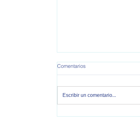
Comentarios
Escribir un comentario...
Malvinas y política exterior
argentina: oportunidades y
desafíos en unescenario
internacional marcado por la