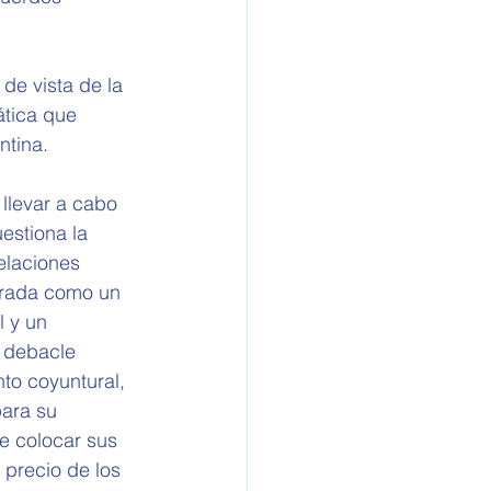
de vista de la 
ática que 
ntina.
llevar a cabo 
estiona la 
elaciones 
mbrada como un 
l y un 
a debacle 
to coyuntural, 
ara su 
e colocar sus 
precio de los 