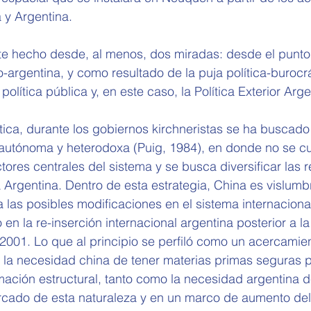
 y Argentina.
te hecho desde, al menos, dos miradas: desde el punto 
no-argentina, y como resultado de la puja política-burocr
política pública y, en este caso, la Política Exterior Arge
ica, durante los gobiernos kirchneristas se ha buscado 
r autónoma y heterodoxa (Puig, 1984), en donde no se cu
ores centrales del sistema y se busca diversificar las r
a Argentina. Dentro de esta estrategia, China es vislu
a las posibles modificaciones en el sistema internaciona
 en la re-inserción internacional argentina posterior a l
o 2001. Lo que al principio se perfiló como un acercamien
 la necesidad china de tener materias primas seguras p
ación estructural, tanto como la necesidad argentina d
cado de esta naturaleza y en un marco de aumento del 