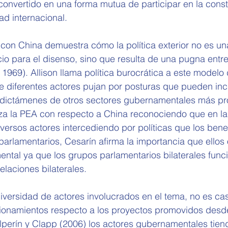
onvertido en una forma mutua de participar en la const
ad internacional.
n con China demuestra cómo la política exterior no es un
cio para el disenso, sino que resulta de una pugna entre
, 1969). Allison llama política burocrática a este modelo
e diferentes actores pujan por posturas que pueden inc
 dictámenes de otros sectores gubernamentales más pr
za la PEA con respecto a China reconociendo que en la 
iversos actores intercediendo por políticas que los benef
parlamentarios, Cesarín afirma la importancia que ellos
ental ya que los grupos parlamentarios bilaterales fun
elaciones bilaterales.
iversidad de actores involucrados en el tema, no es ca
onamientos respecto a los proyectos promovidos desde 
alperín y Clapp (2006) los actores gubernamentales tiend