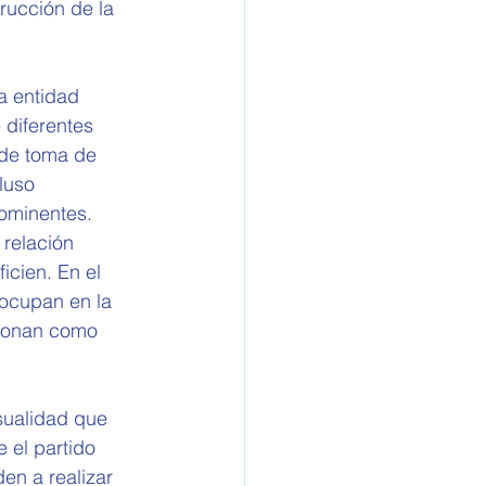
rucción de la 
a entidad 
 diferentes 
 de toma de 
luso 
ominentes. 
relación 
icien. En el 
 ocupan en la 
cionan como 
sualidad que 
el partido 
en a realizar 