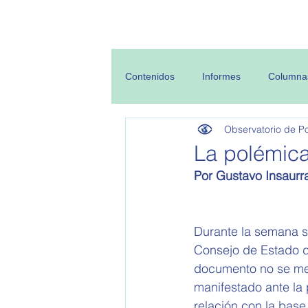
Inicio
Sobre
Contenidos
Informes
Columna
Observatorio de Pol
La polémica
Por Gustavo Insaurr
Durante la semana s
Consejo de Estado de 
documento no se men
manifestado ante la 
relación con la base