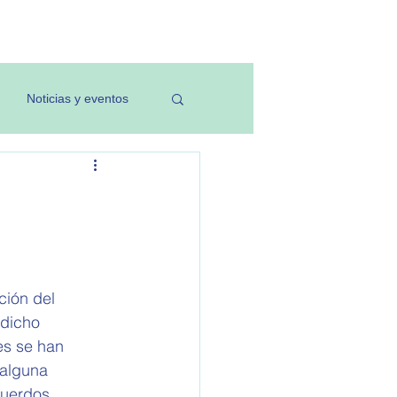
Investigación
Noticias y eventos
ión del 
 dicho 
es se han 
 alguna 
cuerdos 