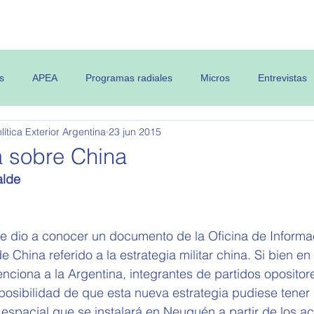
 OPEA
Semanario
Contenidos
s
APEA
Programas radiales
Micros
Entrevistas
ítica Exterior Argentina
23 jun 2015
 sobre China
alde
e dio a conocer un documento de la Oficina de Informac
China referido a la estrategia militar china. Si bien en
ciona a la Argentina, integrantes de partidos opositor
posibilidad de que esta nueva estrategia pudiese tener
 espacial que se instalará en Neuquén a partir de los a