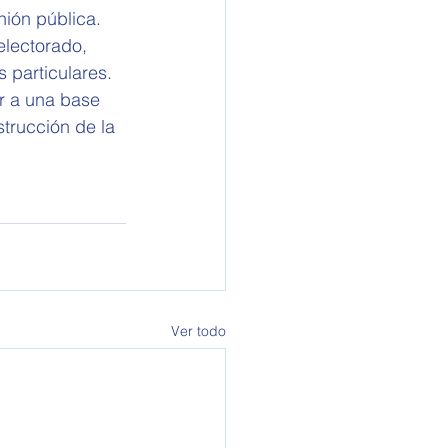
nión pública. 
electorado, 
 particulares. 
r a una base 
trucción de la 
Ver todo