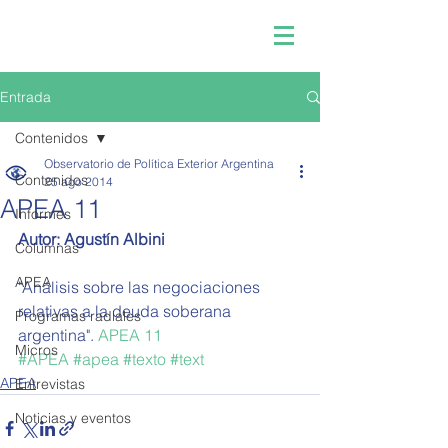
Entrada
Contenidos
Observatorio de Política Exterior Argentina
Contenidos
25 ago 2014
APEA 11
Informes
Autor: Agustín Albini
Columnas
APEA
"Análisis sobre las negociaciones 
relativas a la deuda soberana 
Programas radiales
argentina". 
APEA 11
Micros
#APEA
#apea
#texto
#text
APEA
Entrevistas
Noticias y eventos