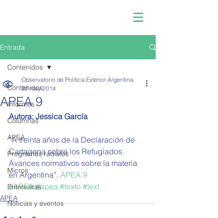
Entrada
Contenidos
Observatorio de Política Exterior Argentina
Contenidos
30 may 2014
APEA 9
Informes
Autora: Jessica García
Columnas
APEA
“A treinta años de la Declaración de 
Cartagena sobre los Refugiados. 
Programas radiales
Avances normativos sobre la materia 
Micros
en Argentina”. 
APEA 9
#APEA
#apea
#texto
#text
Entrevistas
APEA
Noticias y eventos