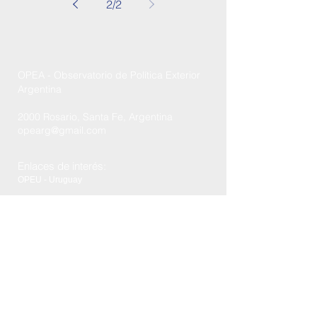
2
/
2
OPEA - Observatorio de Política Exterior
Argentina
2000 Rosario, Santa Fe, Argentina
opearg@gmail.com
Enlaces de interés:
OPEU - Uruguay
OPEB - Brasil
OPEV - Venezuela
OPEP - Paraguay
FCPyRRII - UNR