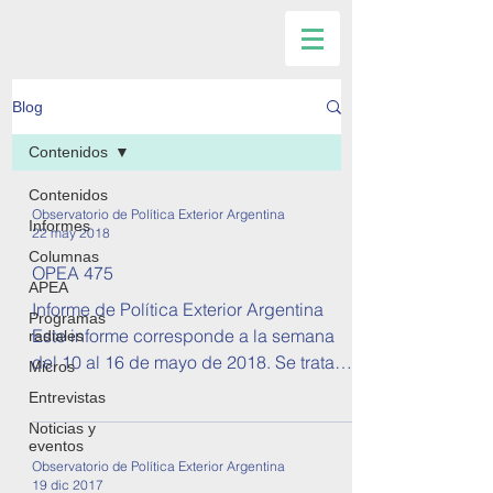
Blog
Contenidos
Contenidos
Observatorio de Política Exterior Argentina
Informes
22 may 2018
Columnas
OPEA 475
APEA
Informe de Política Exterior Argentina
Programas
Este informe corresponde a la semana
radiales
del 10 al 16 de mayo de 2018. Se tratan
Micros
temas sobre...
Entrevistas
Noticias y
eventos
Observatorio de Política Exterior Argentina
19 dic 2017