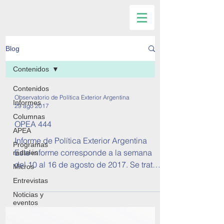
Blog
Contenidos
Contenidos
Observatorio de Política Exterior Argentina
Informes
29 ago 2017
Columnas
OPEA 444
APEA
Informe de Política Exterior Argentina
Programas
Este informe corresponde a la semana
radiales
del 10 al 16 de agosto de 2017. Se tratan
Micros
temas sobre...
Entrevistas
Noticias y
eventos