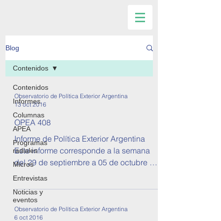
Blog
Contenidos
Contenidos
Observatorio de Política Exterior Argentina
Informes
13 oct 2016
Columnas
OPEA 408
APEA
Informe de Política Exterior Argentina
Programas
Este informe corresponde a la semana
radiales
del 29 de septiembre a 05 de octubre de
Micros
2016. Se tratan temas...
Entrevistas
Noticias y
eventos
Observatorio de Política Exterior Argentina
6 oct 2016