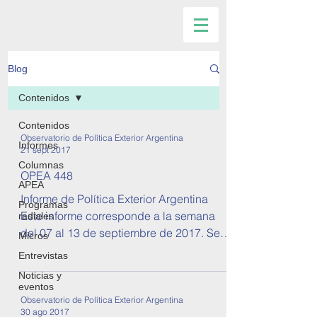
Blog
Contenidos
Contenidos
Observatorio de Política Exterior Argentina
Informes
21 sept 2017
Columnas
OPEA 448
APEA
Informe de Política Exterior Argentina
Programas
Este informe corresponde a la semana
radiales
del 07 al 13 de septiembre de 2017. Se
Micros
tratan temas sobre...
Entrevistas
Noticias y
eventos
Observatorio de Política Exterior Argentina
30 ago 2017