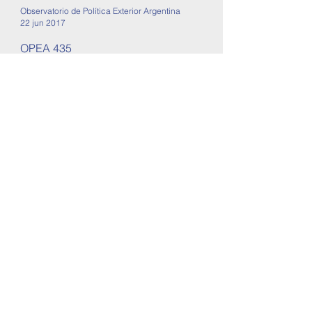
Observatorio de Política Exterior Argentina
22 jun 2017
OPEA 435
Informe de Política Exterior Argentina
Este informe corresponde a la semana
del 08 al 14 de junio de 2017. Se tratan
temas sobre...
8
/
11
OPEA - Observatorio de Política Exterior
Argentina
2000 Rosario, Santa Fe, Argentina
opearg@gmail.com