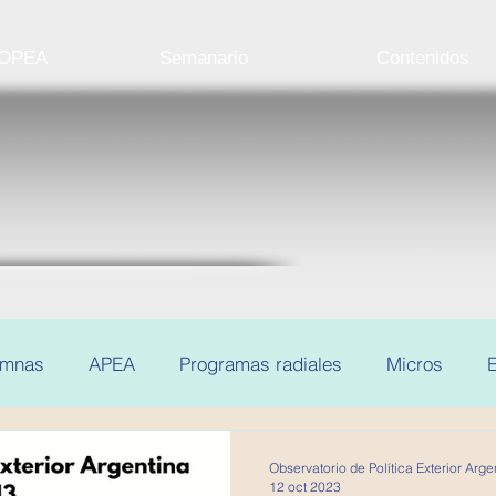
 OPEA
Semanario
Contenidos
umnas
APEA
Programas radiales
Micros
E
Observatorio de Política Exterior Arge
12 oct 2023