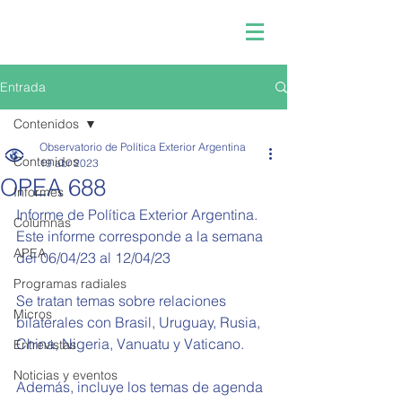
Entrada
Contenidos
Observatorio de Política Exterior Argentina
Contenidos
19 abr 2023
OPEA 688
Informes
Informe de Política Exterior Argentina.
Columnas
Este informe corresponde a la semana 
APEA
del 
06/04/23 al 12/04/23
Programas radiales
Se tratan temas sobre relaciones 
Micros
bilaterales con Brasil, Uruguay, Rusia, 
China, Nigeria, 
Vanuatu y Vaticano.
Entrevistas
Noticias y eventos
Además, incluye los temas de agenda 