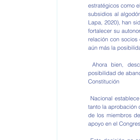
estratégicos como el
subsidios al algodón
Lapa, 2020), han si
fortalecer su autono
relación con socios
aún más la posibili
 Ahora bien, descartadas una excepción o una negociación en bloque, queda la 
posibilidad de abando
Constitución
 Nacional establece que corresponde al Congreso aprobar tratados de integración y que 
tanto la aprobación 
de los miembros de
apoyo en el Congres