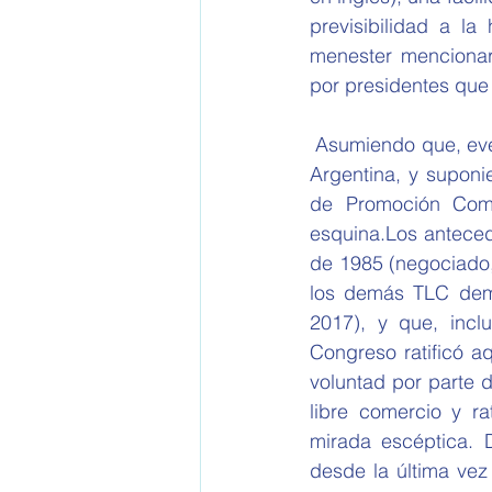
previsibilidad a la
menester mencionar
por presidentes que 
 Asumiendo que, eventualmente, la gestión de Donald Trump quisiera negociar un TLC con 
Argentina, y supon
de Promoción Comer
esquina.Los anteced
de 1985 (negociado,
los demás TLC demo
2017), y que, incl
Congreso ratificó aq
voluntad por parte 
libre comercio y ra
mirada escéptica. 
desde la última ve