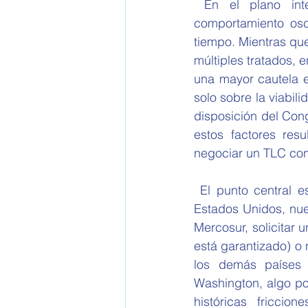
 En el plano internacional, podría sostenerse que Washington ha mostrado un 
comportamiento osci
tiempo. Mientras qu
múltiples tratados, 
una mayor cautela e
solo sobre la viabil
disposición del Cong
estos factores resu
negociar un TLC con
 El punto central es que, si Argentina quiere un Tratado de Libre Comercio (TLC) con 
Estados Unidos, nues
Mercosur, solicitar
está garantizado) o 
los demás países 
Washington, algo poc
históricas fricci