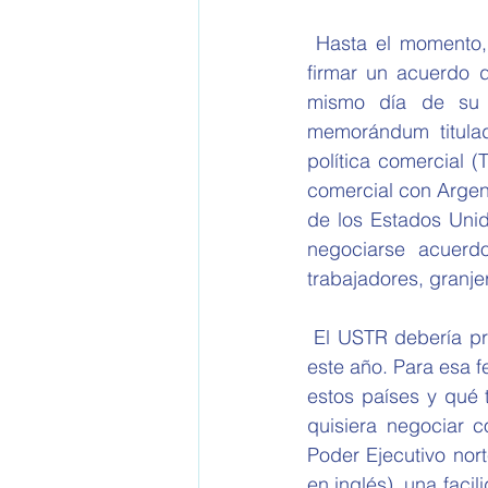
 Hasta el momento, la Casa Blanca no ha manifestado públicamente interés alguno por 
firmar un acuerdo d
mismo día de su a
memorándum titulad
política comercial (
comercial con Argen
de los Estados Unid
negociarse acuerdo
trabajadores, granje
 El USTR debería presentar los países que caen bajo esta categoría para el 1 de abril de 
este año. Para esa f
estos países y qué 
quisiera negociar c
Poder Ejecutivo nor
en inglés), una faci