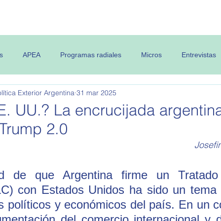
 OPEA
Semanario
Contenidos
s
APEA
Programas radiales
Micros
Entrevistas
ítica Exterior Argentina
31 mar 2025
. UU.? La encrucijada argentina
 Trump 2.0
Josefi
dad de que Argentina firme un Tratado 
C) con Estados Unidos ha sido un tema 
os políticos y económicos del país. En un c
gmentación del comercio internacional y d