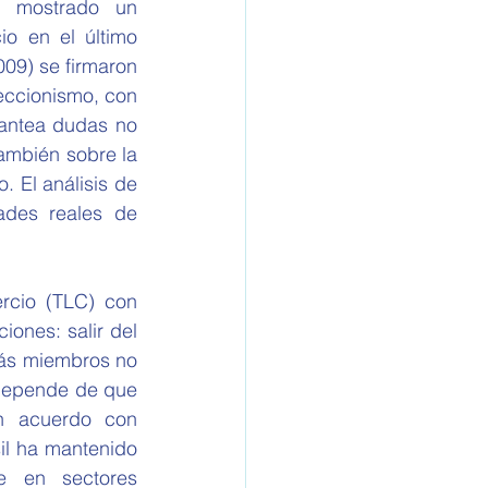
o en el último 
09) se firmaron 
eccionismo, con 
antea dudas no 
ambién sobre la 
 El análisis de 
ades reales de 
ones: salir del 
ás miembros no 
 depende de que 
n acuerdo con 
il ha mantenido 
e en sectores 