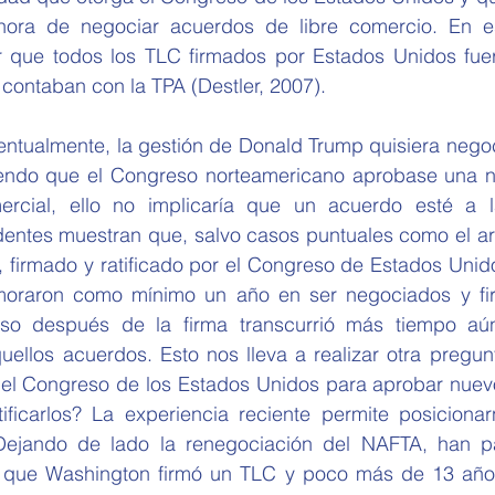
 hora de negociar acuerdos de libre comercio. En es
 que todos los TLC firmados por Estados Unidos fue
contaban con la TPA (Destler, 2007).
iendo que el Congreso norteamericano aprobase una n
cial, ello no implicaría que un acuerdo esté a la
entes muestran que, salvo casos puntuales como el arre
 firmado y ratificado por el Congreso de Estados Unido
raron como mínimo un año en ser negociados y firm
uso después de la firma transcurrió más tiempo aún
uellos acuerdos. Esto nos lleva a realizar otra pregunt
del Congreso de los Estados Unidos para aprobar nuev
tificarlos? La experiencia reciente permite posiciona
Dejando de lado la renegociación del NAFTA, han p
z que Washington firmó un TLC y poco más de 13 año