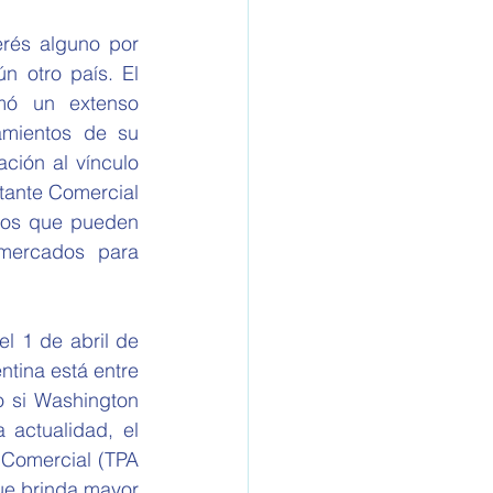
 otro país. El 
mó un extenso 
amientos de su 
ción al vínculo 
tante Comercial 
los que pueden 
mercados para 
tina está entre 
 si Washington 
actualidad, el 
Comercial (TPA 
ue brinda mayor 