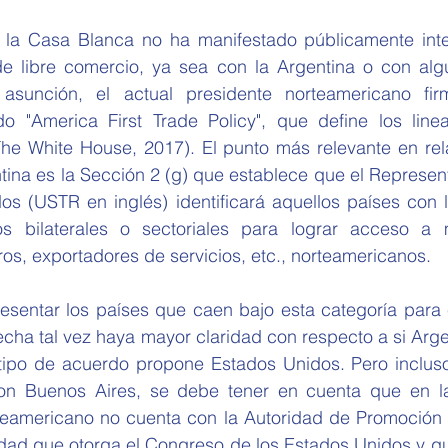
e libre comercio, ya sea con la Argentina o con algún
sunción, el actual presidente norteamericano fir
o "America First Trade Policy", que define los line
The White House, 2017). El punto más relevante en rela
tina es la Sección 2 (g) que establece que el Represen
os (USTR en inglés) identificará aquellos países con 
s bilaterales o sectoriales para lograr acceso a 
ros, exportadores de servicios, etc., norteamericanos.
echa tal vez haya mayor claridad con respecto a si Argen
tipo de acuerdo propone Estados Unidos. Pero incluso
on Buenos Aires, se debe tener en cuenta que en la 
teamericano no cuenta con la Autoridad de Promoción 
lidad que otorga el Congreso de los Estados Unidos y q