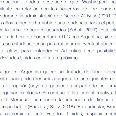
lante en relación con los acuerdos de libre comerci
e durante la administración de George W. Bush (2001-20
en años recientes ha habido una tendencia hacia el prot
n la firma de nuevos acuerdos (Schott, 2017). Esto pl
idad a la hora de concretar un TLC con Argentina, sino t
reso estadounidense para ratificar un eventual acuerdo.
lta clave para entender si Argentina tiene posibilid
 Estados Unidos en el futuro próximo.
tro país podría recurrir a alguna de las siguientes opci
 una excepción (cuyo otorgamiento por parte de los dem
negociar en bloque. Sin embargo, la última alternativa
del Mercosur compartan la intención de firmar u
o probable (Bouzas y Soltz, 2018). En particular, Bras
ones comerciales con Estados Unidos, especialment