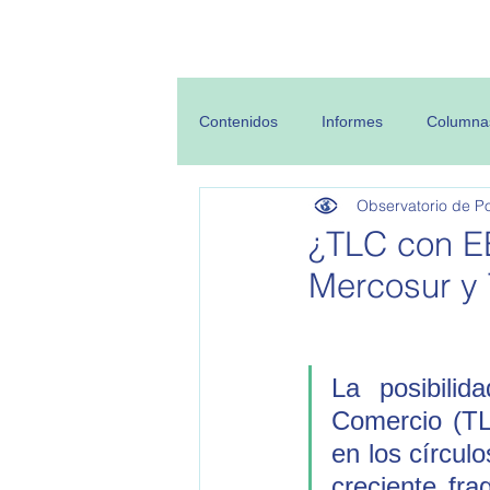
Inicio
Sobre
Contenidos
Informes
Columna
Observatorio de Pol
¿TLC con EE
Mercosur y
La posibili
Comercio (TL
en los círcul
creciente fra