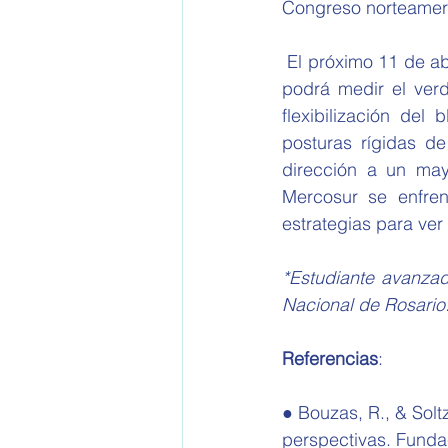
Congreso norteameric
 El próximo 11 de abril, cuando los cancilleres del Mercosur se reúnan en Buenos Aires, se 
podrá medir el verd
flexibilización del
posturas rígidas de
dirección a un mayo
Mercosur se enfren
estrategias para ver
*Estudiante avanzad
Nacional de Rosario.
Referencias
:
● Bouzas, R., & Solt
perspectivas. Fund