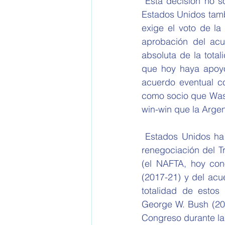
 Esta decisión no solo precisa del aval del Congreso, sino que un eventual acuerdo con 
Estados Unidos tambi
exige el voto de la
aprobación del acu
absoluta de la tota
que hoy haya apoyo 
acuerdo eventual co
como socio que Wash
win-win que la Argen
 Estados Unidos ha firmado acuerdos de libre comercio con 20 países. Si se excluye la 
renegociación del T
(el NAFTA, hoy con
(2017-21) y del acu
totalidad de estos
George W. Bush (2001
Congreso durante la