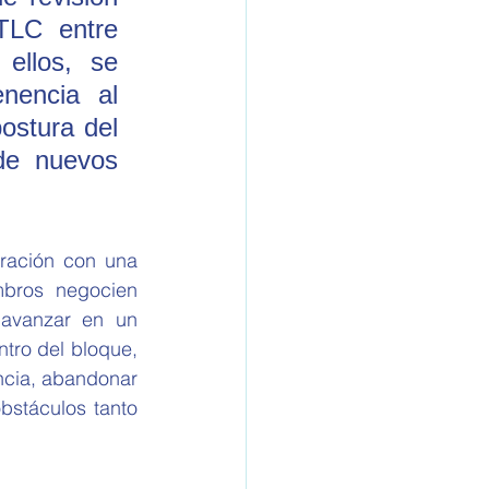
TLC entre 
ellos, se 
nencia al 
ostura del 
de nuevos 
mbros negocien 
 avanzar en un 
ro del bloque, 
ncia, abandonar 
stáculos tanto 