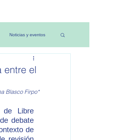
Investigación
Noticias y eventos
 entre el
na Blasco Firpo*
de Libre 
de debate 
ontexto de 
e revisión 