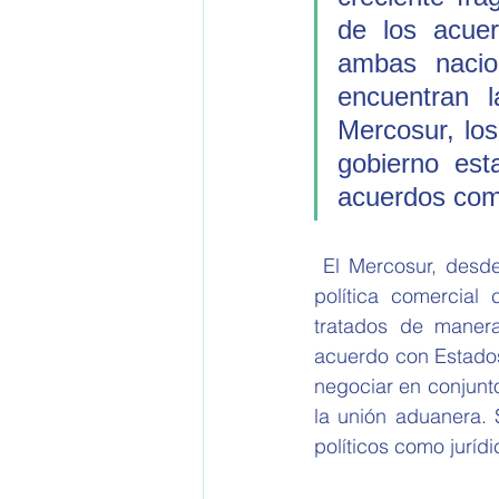
de los acuer
ambas nacion
encuentran l
Mercosur, los 
gobierno est
acuerdos come
 El Mercosur, desde su creación en 1991, ha sido un esquema de integración con una 
política comercial
tratados de manera 
acuerdo con Estados
negociar en conjunt
la unión aduanera. 
políticos como juríd