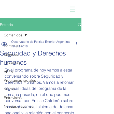
Entrada
Contenidos
Observatorio de Política Exterior Argentina
Contenidos
19 oct 2018
Seguridad y Derechos
Informes
humanos
Columnas
En el programa de hoy vamos a estar 
APEA
conversando sobre Seguridad y 
Programas radiales
Derechos Humanos. Vamos a retomar 
algunas ideas del programa de la 
Micros
semana pasada, en el que pudimos 
Entrevistas
conversar con Emilse Calderón sobre 
Noticias y eventos
los cambios en el sistema de defensa 
nacional y la relación con el concepto 