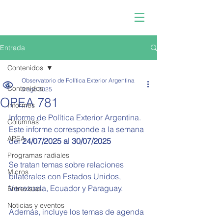
Entrada
Contenidos
Observatorio de Política Exterior Argentina
Contenidos
3 ago 2025
OPEA 781
Informes
Informe de Política Exterior Argentina.
Columnas
Este informe corresponde a la semana 
APEA
del 
24/07/2025 al 30/07/2025
Programas radiales
Se tratan temas sobre relaciones 
Micros
bilaterales con Estados Unidos, 
Venezuela, Ecuador y Paraguay.
Entrevistas
Noticias y eventos
Además, incluye los temas de agenda 