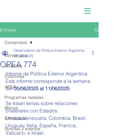
Entrada
Contenidos
Observatorio de Política Exterior Argentina
Contenidos
15 jun 2025
OPEA 774
Informes
Informe de Política Exterior Argentina.
Columnas
Este informe corresponde a la semana 
APEA
del 
05/06/2025 al 11/06/2025
Programas radiales
Se tratan temas sobre relaciones 
Micros
bilaterales con Estados 
Unidos,Venezuela, Colombia, Brasil, 
Entrevistas
Uruguay, Italia, España, Francia, 
Noticias y eventos
Vaticano, e Israel.