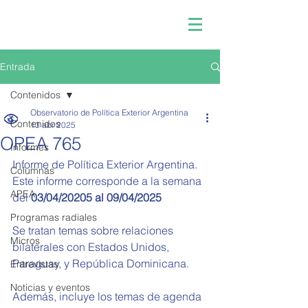
Entrada
Contenidos
Observatorio de Política Exterior Argentina
Contenidos
13 abr 2025
OPEA 765
Informes
Informe de Política Exterior Argentina.
Columnas
Este informe corresponde a la semana 
APEA
del 
03/04/20205 al 09/04/2025
Programas radiales
Se tratan temas sobre relaciones 
Micros
bilaterales con Estados Unidos, 
Paraguay, y República Dominicana.
Entrevistas
Noticias y eventos
Además, incluye los temas de agenda 