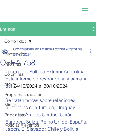
Entrada
Contenidos
Observatorio de Política Exterior Argentina
Contenidos
3 nov 2024
OPEA 758
Informes
Informe de Política Exterior Argentina.
Columnas
Este informe corresponde a la semana 
APEA
del 
24/10/2024 al 30/10/2024
.
Programas radiales
Se tratan temas sobre relaciones 
Micros
bilaterales con 
Turquía, Uruguay, 
Emiratos Árabes Unidos, Unión 
Entrevistas
Europea, Suiza, Reino Unido, España, 
Noticias y eventos
Japón, El Slavador, Chile y Bolivia.