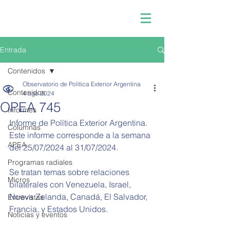
Entrada
Contenidos
Observatorio de Política Exterior Argentina
Contenidos
4 ago 2024
OPEA 745
Informes
Informe de Política Exterior Argentina.
Columnas
Este informe corresponde a la semana 
APEA
del 
25/07/2024 al 31/07/2024.
Programas radiales
Se tratan temas sobre relaciones 
Micros
bilaterales con Venezuela, Israel, 
Nueva Zelanda, Canadá, El Salvador, 
Entrevistas
Francia, y Estados Unidos.
Noticias y eventos