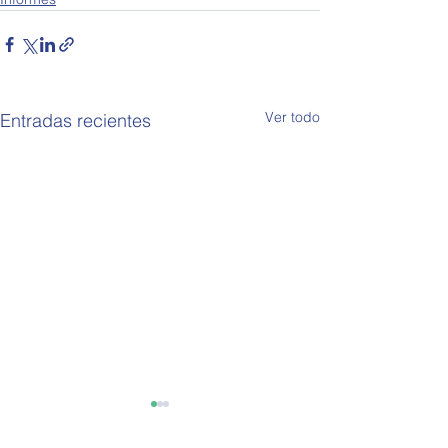
Ver todo
Entradas recientes
OPEA 794
OPEA 793