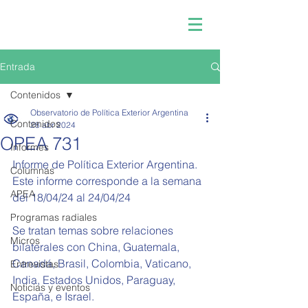
Entrada
Contenidos
Observatorio de Política Exterior Argentina
Contenidos
28 abr 2024
OPEA 731
Informes
Informe de Política Exterior Argentina.
Columnas
Este informe corresponde a la semana 
APEA
del 18/04/24 al 24/04/24
Programas radiales
Se tratan temas sobre relaciones 
Micros
bilaterales con China, Guatemala, 
Canadá, Brasil, Colombia, Vaticano, 
Entrevistas
India, Estados Unidos, Paraguay, 
Noticias y eventos
España, e Israel.