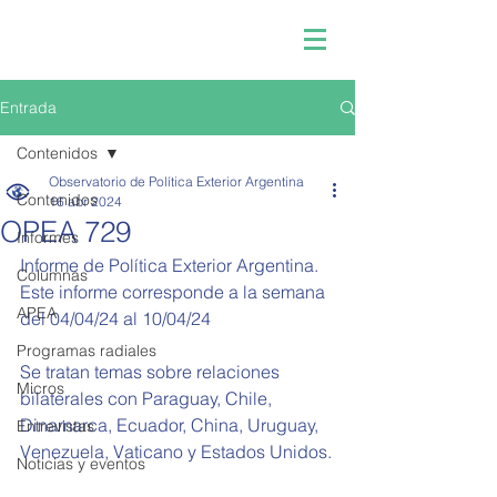
Entrada
Contenidos
Observatorio de Política Exterior Argentina
Contenidos
16 abr 2024
OPEA 729
Informes
Informe de Política Exterior Argentina.
Columnas
Este informe corresponde a la semana 
APEA
del 04/04/24 al 10/04/24
Programas radiales
Se tratan temas sobre relaciones 
Micros
bilaterales con Paraguay, Chile, 
Dinamarca, Ecuador, China, Uruguay, 
Entrevistas
Venezuela, Vaticano y Estados Unidos.
Noticias y eventos