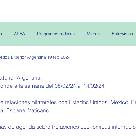
 OPEA
Semanario
Contenidos
s
APEA
Programas radiales
Micros
Entrevistas
ítica Exterior Argentina
19 feb 2024
xterior Argentina.
ponde a la semana del 
08/02/24 al 14/02/24
e relaciones bilaterales con Estados Unidos, México, Br
lia, España, Vaticano, 
mas de agenda sobre 
Relaciones económicas internacio