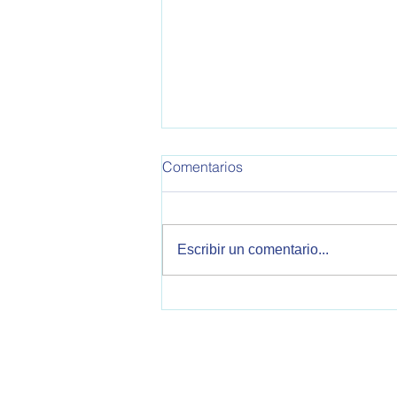
OPEA 795
Comentarios
Informe de Política Exterior
Argentina. Este informe
corresponde a la semana del
Escribir un comentario...
30/10/2025 al 05/11/2025 Se
tratan temas sobre relaciones
bilaterales con Estados Unidos,
China, Reino Unido, Italia, V
OPEA - Observatorio de Política Exteri