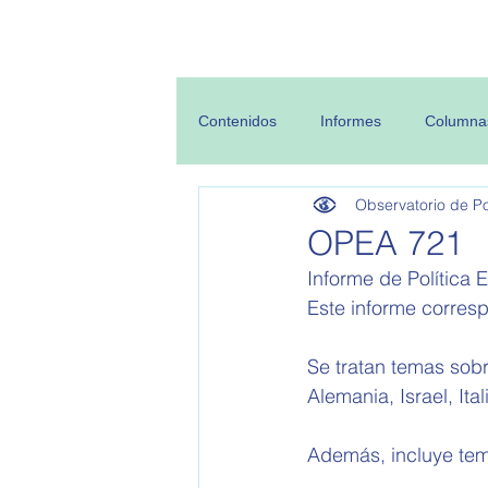
Inicio
Sobre
Contenidos
Informes
Columna
Observatorio de Pol
OPEA 721
Informe de Política E
Este informe corres
Se tratan temas sobr
Alemania, Israel, Ita
Además, incluye te