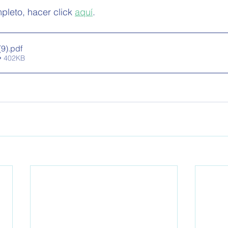
pleto, hacer click 
aquí
.
(9)
.pdf
• 402KB