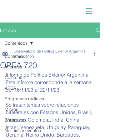
Entrada
Contenidos
Observatorio de Política Exterior Argentina
Contenidos
27 dic 2023
OPEA 720
Informes
Informe de Política Exterior Argentina.
Columnas
Este informe corresponde a la semana 
APEA
del 
16/11/23 al 22/11/23
Programas radiales
Se tratan temas sobre relaciones 
Micros
bilaterales con Estados Unidos, Brasil, 
Vaticano, Colombia, India, China, 
Entrevistas
Israel, Venezuela, Uruguay, Paraguay, 
Noticias y eventos
Ucrania, Reino Unido, Barbados, 