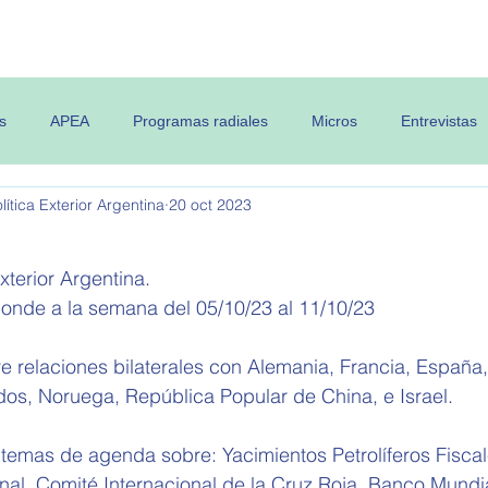
 OPEA
Semanario
Contenidos
s
APEA
Programas radiales
Micros
Entrevistas
ítica Exterior Argentina
20 oct 2023
xterior Argentina.
ponde a la semana del 
05/10/23 al 11/10/23
e relaciones bilaterales con Alemania, Francia, España,
dos, Noruega, 
República Popular de China, e Israel
.
 temas de agenda sobre:
 Yacimientos Petrolíferos Fisca
nal, Comité Internacional de la Cruz Roja, Banco Mundia