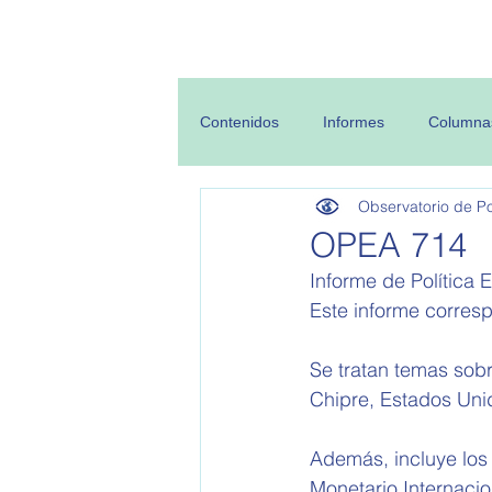
Inicio
Sobre
Contenidos
Informes
Columna
Observatorio de Pol
OPEA 714
Informe de Política E
Este informe corres
Se tratan temas sobr
Chipre, Estados Uni
Además, incluye los
Monetario Internacio