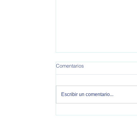
OPEA 795
Comentarios
Informe de Política Exterior
Argentina. Este informe
corresponde a la semana del
Escribir un comentario...
30/10/2025 al 05/11/2025 Se
tratan temas sobre relaciones
bilaterales con Estados Unidos,
China, Reino Unido, Italia, V