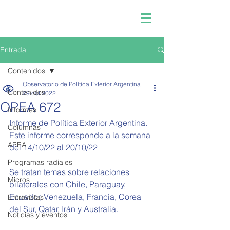
Entrada
Contenidos
Observatorio de Política Exterior Argentina
Contenidos
29 oct 2022
OPEA 672
Informes
Informe de Política Exterior Argentina.
Columnas
Este informe corresponde a la semana 
APEA
del 
14/10/22 al 20/10/22
Programas radiales
Se tratan temas sobre relaciones 
Micros
bilaterales con Chile, Paraguay, 
Ecuador, Venezuela, Francia, Corea 
Entrevistas
del Sur, Qatar, Irán y Australia.
Noticias y eventos