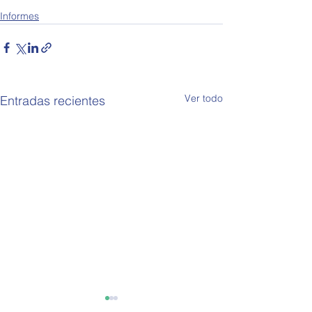
Informes
Ver todo
Entradas recientes
OPEA 794
OPEA 793