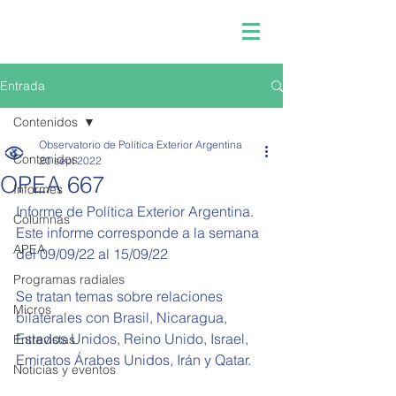
Entrada
Contenidos
Observatorio de Política Exterior Argentina
Contenidos
20 sept 2022
OPEA 667
Informes
Informe de Política Exterior Argentina.
Columnas
Este informe corresponde a la semana 
APEA
del 
09/09/22 al 15/09/22
Programas radiales
Se tratan temas sobre relaciones 
Micros
bilaterales con Brasil, Nicaragua, 
Estados Unidos, Reino Unido, Israel, 
Entrevistas
Emiratos Árabes Unidos, Irán y Qatar
.
Noticias y eventos