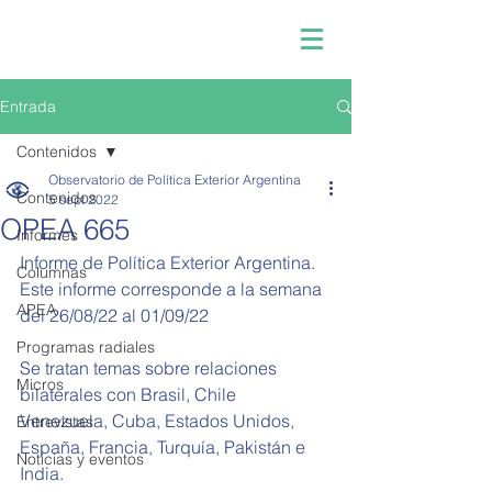
Entrada
Contenidos
Observatorio de Política Exterior Argentina
Contenidos
5 sept 2022
OPEA 665
Informes
Informe de Política Exterior Argentina.
Columnas
Este informe corresponde a la semana 
APEA
del 
26/08/22 al 01/09/22
Programas radiales
Se tratan temas sobre relaciones 
Micros
bilaterales con Brasil, Chile 
Venezuela, Cuba, Estados Unidos, 
Entrevistas
España, Francia, Turquía, Pakistán e 
Noticias y eventos
India.