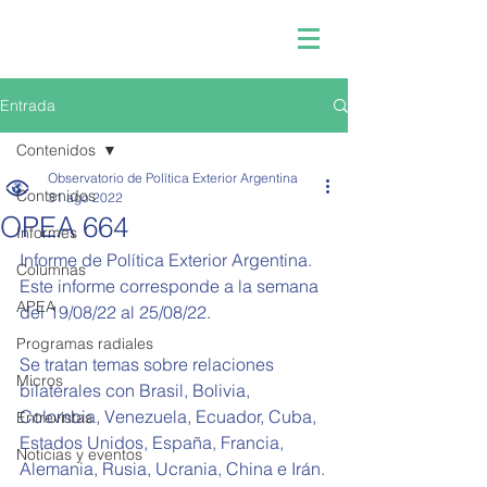
Entrada
Contenidos
Observatorio de Política Exterior Argentina
Contenidos
31 ago 2022
OPEA 664
Informes
Informe de Política Exterior Argentina.
Columnas
Este informe corresponde a la semana 
APEA
del 
19/08/22 al 25/08/22.
Programas radiales
Se tratan temas sobre relaciones 
Micros
bilaterales con Brasil, Bolivia, 
Colombia, Venezuela, Ecuador, Cuba, 
Entrevistas
Estados Unidos, España, Francia, 
Noticias y eventos
Alemania, Rusia, Ucrania, China e Irán.