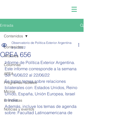
Entrada
Contenidos
Observatorio de Política Exterior Argentina
Contenidos
8 jul 2022
OPEA 656
Informes
Informe de Política Exterior Argentina.
Columnas
Este informe corresponde a la semana 
APEA
del 16/06/22 al 22/06/22
Se tratan temas sobre relaciones 
Programas radiales
bilaterales con: Estados Unidos, Reino 
Micros
Unido, España, Unión Europea, Israel 
e India.
Entrevistas
Además, incluye los temas de agenda 
Noticias y eventos
sobre: 
Facultad Latinoamericana de 