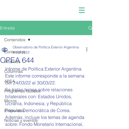
Entrada
Contenidos
Observatorio de Política Exterior Argentina
Contenidos
4 abr 2022
OPEA 644
Informes
Informe de Política Exterior Argentina  
Columnas
Este informe corresponde a la semana 
APEA
del 
24/03/22 al 30/03/22.
Se tratan temas sobre relaciones 
Programas radiales
bilaterales con: Estados Unidos, 
Micros
Ucrania, Indonesia, y 
República 
Popular Democrática de Corea
.
Entrevistas
Además, incluye los temas de agenda 
Noticias y eventos
sobre: 
Fondo Monetario Internacional, 