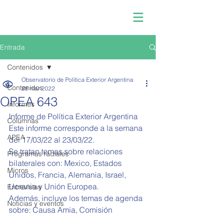
Entrada
Contenidos
Observatorio de Política Exterior Argentina
Contenidos
28 mar 2022
OPEA 643
Informes
Informe de Política Exterior Argentina  
Columnas
Este informe corresponde a la semana 
APEA
del 
17/03/22 al 23/03/22.
Se tratan temas sobre relaciones 
Programas radiales
bilaterales con: Mexico, Estados 
Micros
Unidos, Francia, Alemania, Israel, 
Ucrania y Unión Europea.
Entrevistas
Además, incluye los temas de agenda 
Noticias y eventos
sobre: Causa Amia, 
Comisión 