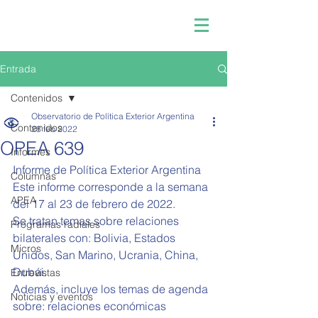
Entrada
Contenidos
Observatorio de Política Exterior Argentina
Contenidos
28 feb 2022
OPEA 639
Informes
Informe de Política Exterior Argentina  
Columnas
Este informe corresponde a la semana 
APEA
del 17 al 23 de febrero de 2022.   
Se tratan temas sobre relaciones 
Programas radiales
bilaterales con: Bolivia, Estados 
Micros
Unidos, San Marino, Ucrania, China, 
Dubái.
Entrevistas
Además, incluye los temas de agenda 
Noticias y eventos
sobre: relaciones económicas 