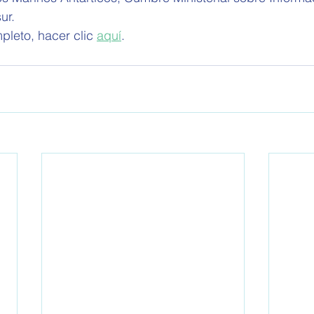
ur.
pleto, hacer clic 
aquí
.