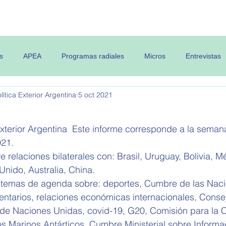
 OPEA
Semanario
Contenidos
s
APEA
Programas radiales
Micros
Entrevistas
ítica Exterior Argentina
5 oct 2021
Exterior Argentina  Este informe corresponde a la semana
21.   
e relaciones bilaterales con: Brasil, Uruguay, Bolivia, M
Unido, Australia, China.
 temas de agenda sobre: deportes, 
Cumbre de las Naci
entarios, relaciones económicas internacionales, Conse
e Naciones Unidas, covid-19, G20, Comisión para la 
s Marinos Antárticos, Cumbre Ministerial sobre Informa