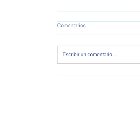
OPEA 795
Comentarios
Informe de Política Exterior
Argentina. Este informe
corresponde a la semana del
Escribir un comentario...
30/10/2025 al 05/11/2025 Se
tratan temas sobre relaciones
bilaterales con Estados Unidos,
China, Reino Unido, Italia, V
OPEA - Observatorio de Política Exteri
2000 Rosario, Santa Fe, Argentina
opearg@gmail.com