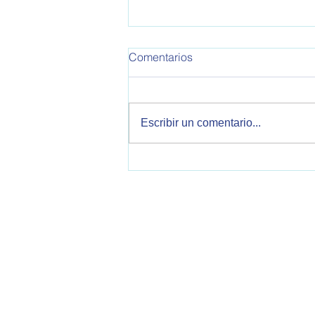
OPEA 795
Comentarios
Informe de Política Exterior
Argentina. Este informe
corresponde a la semana del
Escribir un comentario...
30/10/2025 al 05/11/2025 Se
tratan temas sobre relaciones
bilaterales con Estados Unidos,
China, Reino Unido, Italia, V
OPEA - Observatorio de Política Exteri
2000 Rosario, Santa Fe, Argentina
opearg@gmail.com