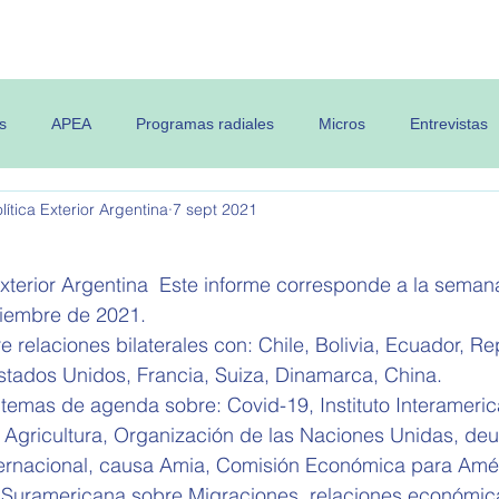
 OPEA
Semanario
Contenidos
s
APEA
Programas radiales
Micros
Entrevistas
ítica Exterior Argentina
7 sept 2021
Exterior Argentina  Este informe corresponde a la seman
iembre de 2021.   
e relaciones bilaterales con: Chile, Bolivia, Ecuador, Re
stados Unidos, Francia, Suiza, Dinamarca, China.
 temas de agenda sobre: Covid-19, 
Instituto Interameri
 Agricultura, Organización de las Naciones Unidas, de
ernacional, causa Amia, Comisión Económica para Améri
 Suramericana sobre Migraciones, relaciones económic