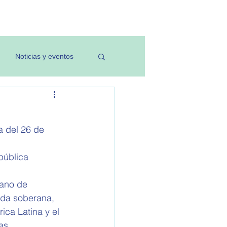
Investigación
Noticias y eventos
a del 26 de 
pública 
cano de 
uda soberana, 
ca Latina y el 
as 