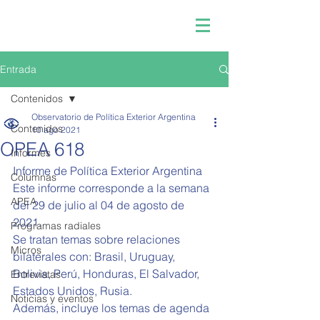
Entrada
Contenidos
Observatorio de Política Exterior Argentina
Contenidos
10 ago 2021
OPEA 618
Informes
Informe de Política Exterior Argentina  
Columnas
Este informe corresponde a la semana 
APEA
del 29 de julio al 04 de agosto de 
2021.   
Programas radiales
Se tratan temas sobre relaciones 
Micros
bilaterales con: Brasil, Uruguay, 
Bolivia, Perú, Honduras, El Salvador, 
Entrevistas
Estados Unidos, Rusia.
Noticias y eventos
Además, incluye los temas de agenda 