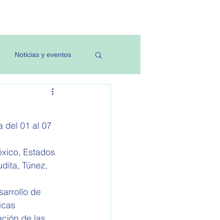
Investigación
Noticias y eventos
 del 01 al 07 
éxico, Estados 
dita, Túnez, 
arrollo de 
icas 
ación de las 