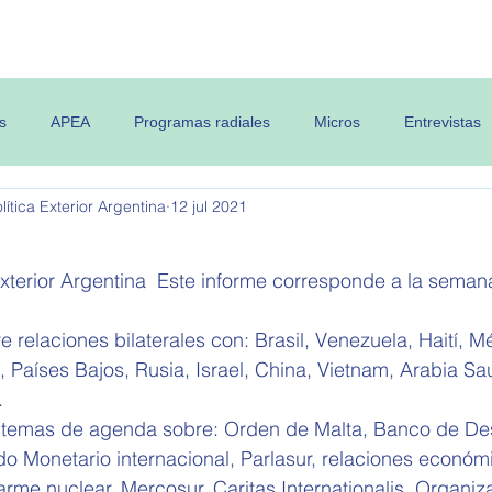
 OPEA
Semanario
Contenidos
s
APEA
Programas radiales
Micros
Entrevistas
ítica Exterior Argentina
12 jul 2021
Exterior Argentina  Este informe corresponde a la semana
e relaciones bilaterales con: Brasil, Venezuela, Haití, M
 Países Bajos, Rusia, Israel, China, Vietnam, Arabia Sau
.
 temas de agenda sobre: 
Orden de Malta, Banco de Des
o Monetario internacional, Parlasur, relaciones económ
arme nuclear, Mercosur, Caritas Internationalis, Organiz