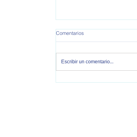
OPEA 795
Comentarios
Informe de Política Exterior
Argentina. Este informe
corresponde a la semana del
Escribir un comentario...
30/10/2025 al 05/11/2025 Se
tratan temas sobre relaciones
bilaterales con Estados Unidos,
China, Reino Unido, Italia, V
OPEA - Observatorio de Política Exteri
2000 Rosario, Santa Fe, Argentina
opearg@gmail.com