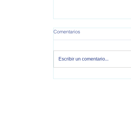
OPEA 795
Comentarios
Informe de Política Exterior
Argentina. Este informe
corresponde a la semana del
Escribir un comentario...
30/10/2025 al 05/11/2025 Se
tratan temas sobre relaciones
bilaterales con Estados Unidos,
China, Reino Unido, Italia, V
OPEA - Observatorio de Política Exteri
2000 Rosario, Santa Fe, Argentina
opearg@gmail.com