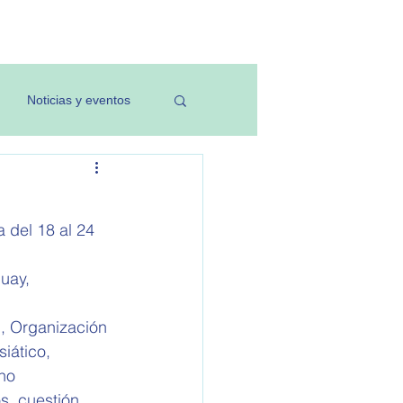
Investigación
Noticias y eventos
 del 18 al 24 
uay, 
, Organización 
iático, 
ho 
s, cuestión 