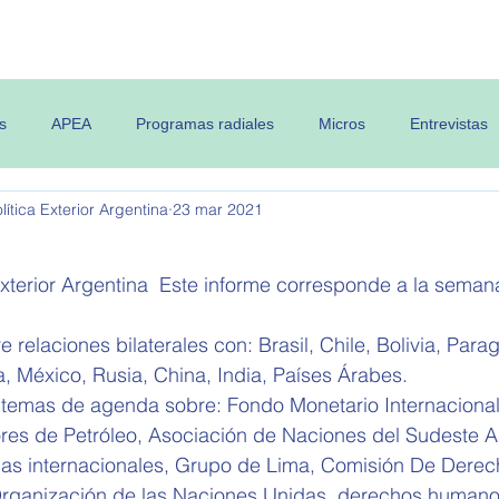
 OPEA
Semanario
Contenidos
s
APEA
Programas radiales
Micros
Entrevistas
ítica Exterior Argentina
23 mar 2021
Exterior Argentina  Este informe corresponde a la semana
 
 relaciones bilaterales con: Brasil, Chile, Bolivia, Parag
, México, Rusia, China, India, Países Árabes.
 temas de agenda sobre: Fondo Monetario Internacional
res de Petróleo, Asociación de Naciones del Sudeste As
as internacionales, Grupo de Lima, 
Comisión De Derec
 Organización de las Naciones Unidas, derechos humano