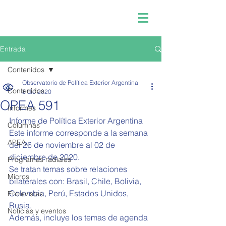
Entrada
Contenidos
Observatorio de Política Exterior Argentina
Contenidos
8 dic 2020
OPEA 591
Informes
Informe de Política Exterior Argentina  
Columnas
Este informe corresponde a la semana 
APEA
del 26 de noviembre al 02 de 
diciembre de 2020.   
Programas radiales
Se tratan temas sobre relaciones 
Micros
bilaterales con: Brasil, Chile, Bolivia, 
Colombia, Perú, Estados Unidos, 
Entrevistas
Rusia.
Noticias y eventos
Además, incluye los temas de agenda 