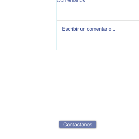
Comentarios
Informe de Política Exterior
Argentina. Este informe
corresponde a la semana del
Escribir un comentario...
30/10/2025 al 05/11/2025 Se
tratan temas sobre relaciones
bilaterales con Estados Unidos,
China, Reino Unido, Italia, V
OPEA - Observatorio de Política Exteri
2000 Rosario, Santa Fe, Argentina
opearg@gmail.com
Contactanos