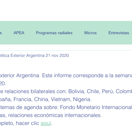
 OPEA
Semanario
Contenidos
s
APEA
Programas radiales
Micros
Entrevistas
ítica Exterior Argentina
21 nov 2020
Exterior Argentina  Este informe corresponde a la semana
0.   
e relaciones bilaterales con: Bolivia, Chile, Perú, Colom
aña, Francia, China, Vietnam, Nigeria.
 temas de agenda sobre: Fondo Monetario Internacional,
nas, relaciones económicas internacionales
.
pleto, hacer clic 
aquí
.