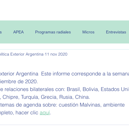
 OPEA
Semanario
Contenidos
s
APEA
Programas radiales
Micros
Entrevistas
ítica Exterior Argentina
11 nov 2020
Exterior Argentina  Este informe corresponde a la seman
iembre de 2020.   
e relaciones bilaterales con: Brasil, Bolivia, Estados Un
, Chipre, Turquía, Grecia, Rusia, China.
 temas de agenda sobre: cuestión Malvinas, ambiente
pleto, hacer clic 
aquí
.