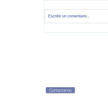
Informe de Política Exterior
Argentina. Este informe
corresponde a la semana del
Escribir un comentario...
30/10/2025 al 05/11/2025 Se
tratan temas sobre relaciones
bilaterales con Estados Unidos,
China, Reino Unido, Italia, V
OPEA - Observatorio de Política Exteri
2000 Rosario, Santa Fe, Argentina
opearg@gmail.com
Contactanos