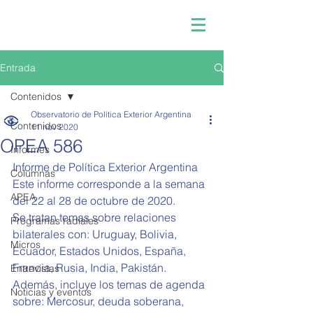
Entrada
Contenidos
Observatorio de Política Exterior Argentina
Contenidos
11 nov 2020
OPEA 586
Informes
Informe de Política Exterior Argentina  
Columnas
Este informe corresponde a la semana 
APEA
del 22 al 28 de octubre de 2020.   
Se tratan temas sobre relaciones 
Programas radiales
bilaterales con: Uruguay, Bolivia, 
Micros
Ecuador, Estados Unidos, España, 
Francia, Rusia, India, Pakistán.
Entrevistas
Además, incluye los temas de agenda 
Noticias y eventos
sobre: Mercosur, deuda soberana, 