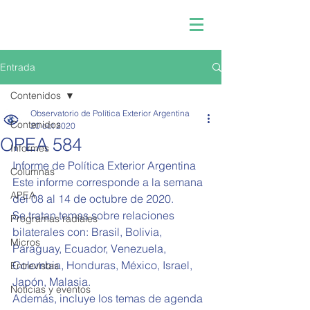
Entrada
Contenidos
Observatorio de Política Exterior Argentina
Contenidos
20 oct 2020
OPEA 584
Informes
Informe de Política Exterior Argentina  
Columnas
Este informe corresponde a la semana 
APEA
del 08 al 14 de octubre de 2020.   
Se tratan temas sobre relaciones 
Programas radiales
bilaterales con: Brasil, Bolivia, 
Micros
Paraguay, Ecuador, Venezuela, 
Colombia, Honduras, México, Israel, 
Entrevistas
Japón, Malasia.
Noticias y eventos
Además, incluye los temas de agenda 