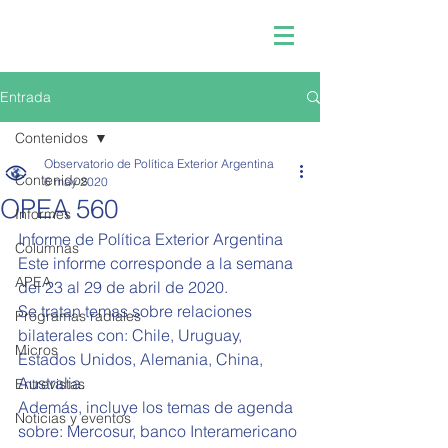
Entrada
Contenidos
Observatorio de Política Exterior Argentina
Contenidos
6 may 2020
OPEA 560
Informes
Informe de Política Exterior Argentina  
Columnas
Este informe corresponde a la semana 
APEA
del 23 al 29 de abril de 2020.  
Se tratan temas sobre relaciones 
Programas radiales
bilaterales con: Chile, Uruguay, 
Micros
Estados Unidos, Alemania, China, 
Australia. 
Entrevistas
Además, incluye los temas de agenda 
Noticias y eventos
sobre: Mercosur, banco Interamericano 