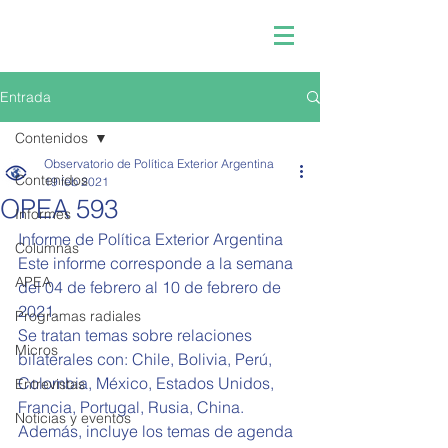
Entrada
Contenidos
Observatorio de Política Exterior Argentina
Contenidos
19 feb 2021
OPEA 593
Informes
Informe de Política Exterior Argentina  
Columnas
Este informe corresponde a la semana 
APEA
del 04 de febrero al 10 de febrero de 
2021.   
Programas radiales
Se tratan temas sobre relaciones 
Micros
bilaterales con: Chile, Bolivia, Perú, 
Colombia, México, Estados Unidos, 
Entrevistas
Francia, Portugal, Rusia, China.
Noticias y eventos
Además, incluye los temas de agenda 