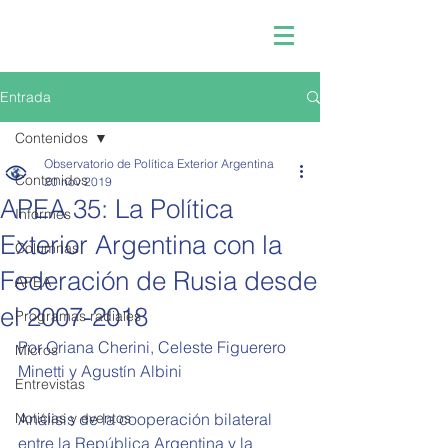
Entrada
Contenidos
Observatorio de Política Exterior Argentina
Contenidos
20 nov 2019
APEA 35: La Política
Informes
Exterior Argentina con la
Columnas
Federación de Rusia desde
APEA
el 2007-2018
Programas radiales
Por Oriana Cherini, Celeste Figuerero 
Micros
Minetti y Agustín Albini
Entrevistas
Noticias y eventos
Análisis de la cooperación bilateral 
entre la República Argentina y la 