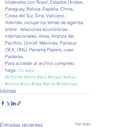
bilaterales con Brasil, Estados Unidos, 
Paraguay, Bolivia, España, China, 
Corea del Sur, Siria, Vaticano.
Además, incluye los temas de agenda 
sobre:  relaciones económicas 
internacionales, Amia, Alianza del 
Pacífico, Unicef, Malvinas, Parlasur, 
OEA, ONU, Panama Papers, caso 
Pasteras.
Para acceder al archivo completo, 
haga 
clic aquí
#informe
#texto
#text
#brasil
#eeuu
#china
#onu
#oea
#amia
#malvinas
Informes
Ver todo
Entradas recientes