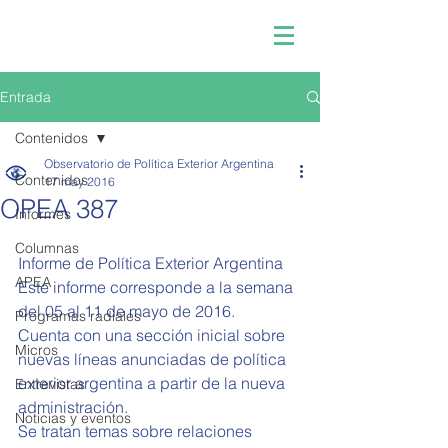
Entrada
Contenidos
Observatorio de Política Exterior Argentina
Contenidos
17 may 2016
OPEA 387
Informes
Columnas
Informe de Política Exterior Argentina 
APEA
Este informe corresponde a la semana 
del 05 al 11 de mayo de 2016.
Programas radiales
Cuenta con una sección inicial sobre 
Micros
nuevas líneas anunciadas de política 
exterior argentina a partir de la nueva 
Entrevistas
administración.
Noticias y eventos
Se tratan temas sobre relaciones 