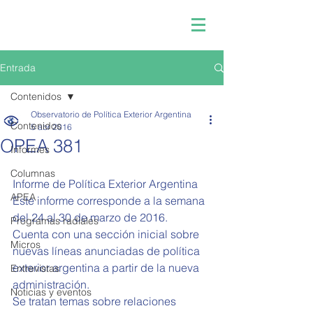
Entrada
Contenidos
Observatorio de Política Exterior Argentina
Contenidos
5 abr 2016
OPEA 381
Informes
Columnas
Informe de Política Exterior Argentina 
APEA
Este informe corresponde a la semana 
del 24 al 30 de marzo de 2016.
Programas radiales
Cuenta con una sección inicial sobre 
Micros
nuevas líneas anunciadas de política 
exterior argentina a partir de la nueva 
Entrevistas
administración.
Noticias y eventos
Se tratan temas sobre relaciones 