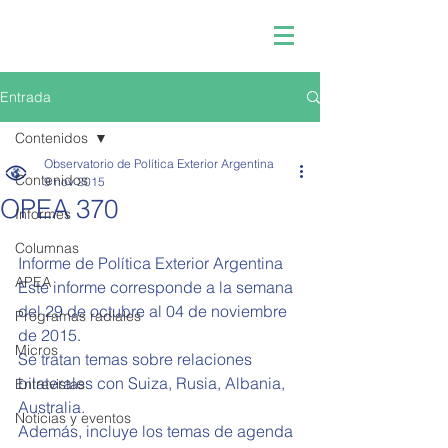
Entrada
Contenidos
Observatorio de Política Exterior Argentina
Contenidos
9 nov 2015
OPEA 370
Informes
Columnas
Informe de Política Exterior Argentina  
APEA
Este informe corresponde a la semana 
del 29 de octubre al 04 de noviembre 
Programas radiales
de 2015. 
Micros
Se tratan temas sobre relaciones 
bilaterales con Suiza, Rusia, Albania, 
Entrevistas
Australia. 
Noticias y eventos
Además, incluye los temas de agenda 